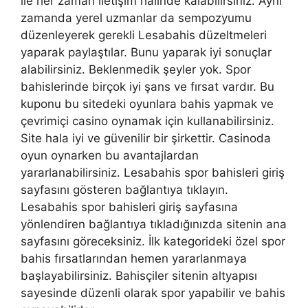
ile her zaman iletişim halinde kalabilirsiniz. Aynı
zamanda yerel uzmanlar da sempozyumu
düzenleyerek gerekli Lesabahis düzeltmeleri
yaparak paylaştılar. Bunu yaparak iyi sonuçlar
alabilirsiniz. Beklenmedik şeyler yok. Spor
bahislerinde birçok iyi şans ve fırsat vardır. Bu
kuponu bu sitedeki oyunlara bahis yapmak ve
çevrimiçi casino oynamak için kullanabilirsiniz.
Site hala iyi ve güvenilir bir şirkettir. Casinoda
oyun oynarken bu avantajlardan
yararlanabilirsiniz. Lesabahis spor bahisleri giriş
sayfasını gösteren bağlantıya tıklayın.
Lesabahis spor bahisleri giriş sayfasına
yönlendiren bağlantıya tıkladığınızda sitenin ana
sayfasını göreceksiniz. İlk kategorideki özel spor
bahis fırsatlarından hemen yararlanmaya
başlayabilirsiniz. Bahisçiler sitenin altyapısı
sayesinde düzenli olarak spor yapabilir ve bahis