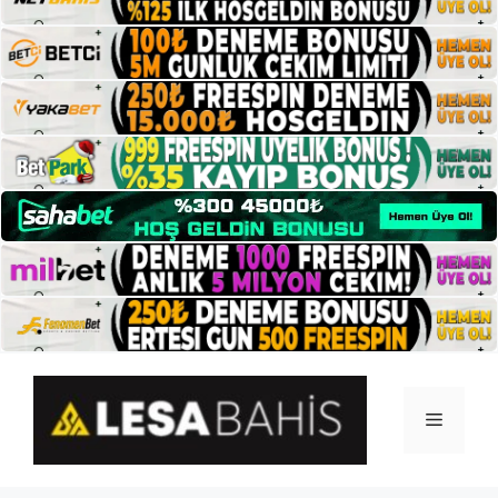
İçeriğe
atla
Menü