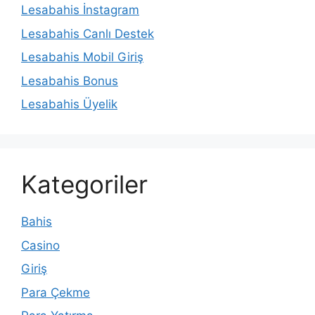
Lesabahis İnstagram
Lesabahis Canlı Destek
Lesabahis Mobil Giriş
Lesabahis Bonus
Lesabahis Üyelik
Kategoriler
Bahis
Casino
Giriş
Para Çekme