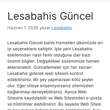
Lesabahis Güncel
Haziran 1, 2026
yazar
Lesabahis
Lesabahis Güncel bahis hizmetleri ülkemizde en
iyi seçeneklere sahiptir. İşte yeni Lesabahis
eskilerinden nasıl farklı olduğuna dair bazı
önemli bilgiler. Değişiklikler sistemimize hemen
eklenecektir. Güncellemeler için her zaman
Lesabahis giderek web sitesini kontrol
edebilirsiniz. Bir şey yapmazsan kötü şeyler
olur. Eğer siteye erişemiyorsanız sitemizden
bağlanmayı deneyebilirsiniz. Ayrıca Web
Sitesine kaydolabilir ve Web Sitesinden e-posta
ve bildirimler alabilirsiniz. Bu sayede Web Sitesi