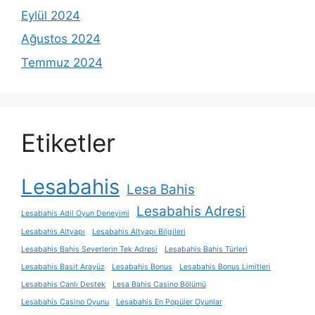
Eylül 2024
Ağustos 2024
Temmuz 2024
Etiketler
Lesabahis
Lesa Bahis
Lesabahis Adresi
Lesabahis Adil Oyun Deneyimi
Lesabahis Altyapı
Lesabahis Altyapı Bilgileri
Lesabahis Bahis Severlerin Tek Adresi
Lesabahis Bahis Türleri
Lesabahis Basit Arayüz
Lesabahis Bonus
Lesabahis Bonus Limitleri
Lesabahis Canlı Destek
Lesa Bahis Casino Bölümü
Lesabahis Casino Oyunu
Lesabahis En Popüler Oyunlar