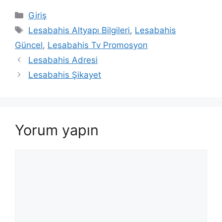
Kategoriler
Giriş
Etiketler
Lesabahis Altyapı Bilgileri
,
Lesabahis
Güncel
,
Lesabahis Tv Promosyon
Lesabahis Adresi
Lesabahis Şikayet
Yorum yapın
Yorum