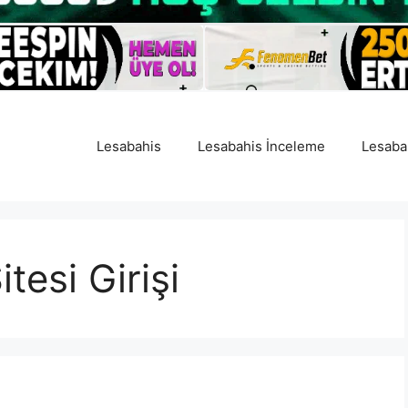
Lesabahis
Lesabahis İnceleme
Lesabah
esi Girişi