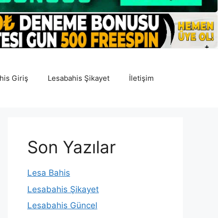
is Giriş
Lesabahis Şikayet
İletişim
Son Yazılar
Lesa Bahis
Lesabahis Şikayet
Lesabahis Güncel