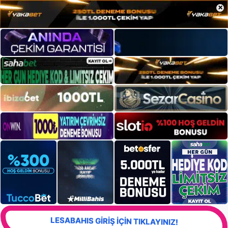
×
LESABAHIS GİRİŞ İÇİN TIKLAYINIZ!