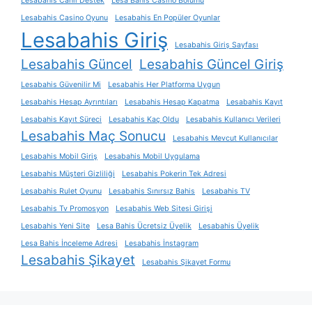
Lesabahis Canlı Destek
Lesa Bahis Casino Bölümü
Lesabahis Casino Oyunu
Lesabahis En Popüler Oyunlar
Lesabahis Giriş
Lesabahis Giriş Sayfası
Lesabahis Güncel
Lesabahis Güncel Giriş
Lesabahis Güvenilir Mi
Lesabahis Her Platforma Uygun
Lesabahis Hesap Ayrıntıları
Lesabahis Hesap Kapatma
Lesabahis Kayıt
Lesabahis Kayıt Süreci
Lesabahis Kaç Oldu
Lesabahis Kullanıcı Verileri
Lesabahis Maç Sonucu
Lesabahis Mevcut Kullanıcılar
Lesabahis Mobil Giriş
Lesabahis Mobil Uygulama
Lesabahis Müşteri Gizliliği
Lesabahis Pokerin Tek Adresi
Lesabahis Rulet Oyunu
Lesabahis Sınırsız Bahis
Lesabahis TV
Lesabahis Tv Promosyon
Lesabahis Web Sitesi Girişi
Lesabahis Yeni Site
Lesa Bahis Ücretsiz Üyelik
Lesabahis Üyelik
Lesa Bahis İnceleme Adresi
Lesabahis İnstagram
Lesabahis Şikayet
Lesabahis Şikayet Formu