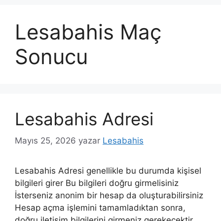
Lesabahis Maç
Sonucu
Lesabahis Adresi
Mayıs 25, 2026
yazar
Lesabahis
Lesabahis Adresi genellikle bu durumda kişisel
bilgileri girer Bu bilgileri doğru girmelisiniz
İsterseniz anonim bir hesap da oluşturabilirsiniz
Hesap açma işlemini tamamladıktan sonra,
doğru iletişim bilgilerini girmeniz gerekecektir