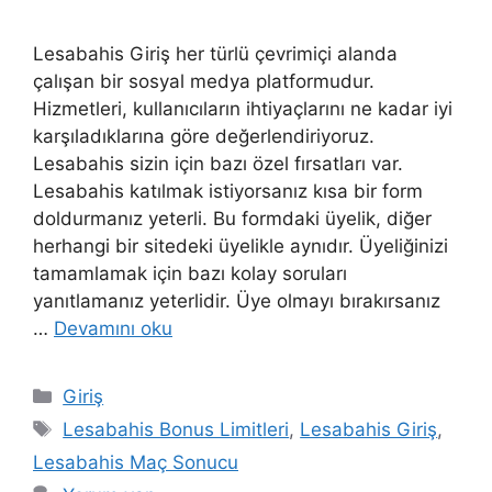
Lesabahis Giriş her türlü çevrimiçi alanda
çalışan bir sosyal medya platformudur.
Hizmetleri, kullanıcıların ihtiyaçlarını ne kadar iyi
karşıladıklarına göre değerlendiriyoruz.
Lesabahis sizin için bazı özel fırsatları var.
Lesabahis katılmak istiyorsanız kısa bir form
doldurmanız yeterli. Bu formdaki üyelik, diğer
herhangi bir sitedeki üyelikle aynıdır. Üyeliğinizi
tamamlamak için bazı kolay soruları
yanıtlamanız yeterlidir. Üye olmayı bırakırsanız
…
Devamını oku
Kategoriler
Giriş
Etiketler
Lesabahis Bonus Limitleri
,
Lesabahis Giriş
,
Lesabahis Maç Sonucu