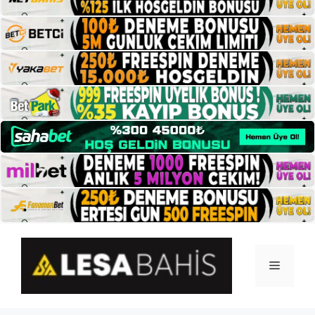
İçeriğe
atla
Menü