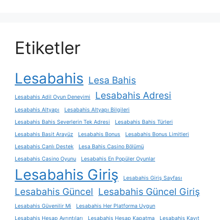
Etiketler
Lesabahis
Lesa Bahis
Lesabahis Adresi
Lesabahis Adil Oyun Deneyimi
Lesabahis Altyapı
Lesabahis Altyapı Bilgileri
Lesabahis Bahis Severlerin Tek Adresi
Lesabahis Bahis Türleri
Lesabahis Basit Arayüz
Lesabahis Bonus
Lesabahis Bonus Limitleri
Lesabahis Canlı Destek
Lesa Bahis Casino Bölümü
Lesabahis Casino Oyunu
Lesabahis En Popüler Oyunlar
Lesabahis Giriş
Lesabahis Giriş Sayfası
Lesabahis Güncel
Lesabahis Güncel Giriş
Lesabahis Güvenilir Mi
Lesabahis Her Platforma Uygun
Lesabahis Hesap Ayrıntıları
Lesabahis Hesap Kapatma
Lesabahis Kayıt