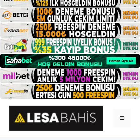
İçeriğe
atla
Menü