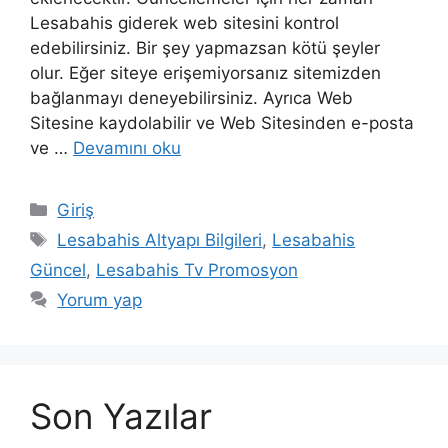
Lesabahis giderek web sitesini kontrol
edebilirsiniz. Bir şey yapmazsan kötü şeyler
olur. Eğer siteye erişemiyorsanız sitemizden
bağlanmayı deneyebilirsiniz. Ayrıca Web
Sitesine kaydolabilir ve Web Sitesinden e-posta
ve …
Devamını oku
Kategoriler
Giriş
Etiketler
Lesabahis Altyapı Bilgileri
,
Lesabahis
Güncel
,
Lesabahis Tv Promosyon
Yorum yap
Son Yazılar