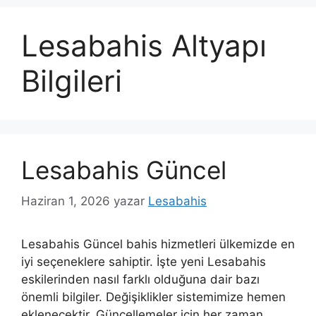
Lesabahis Altyapı
Bilgileri
Lesabahis Güncel
Haziran 1, 2026
yazar
Lesabahis
Lesabahis Güncel bahis hizmetleri ülkemizde en
iyi seçeneklere sahiptir. İşte yeni Lesabahis
eskilerinden nasıl farklı olduğuna dair bazı
önemli bilgiler. Değişiklikler sistemimize hemen
eklenecektir. Güncellemeler için her zaman