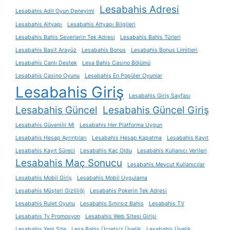
Lesabahis Adresi
Lesabahis Adil Oyun Deneyimi
Lesabahis Altyapı
Lesabahis Altyapı Bilgileri
Lesabahis Bahis Severlerin Tek Adresi
Lesabahis Bahis Türleri
Lesabahis Basit Arayüz
Lesabahis Bonus
Lesabahis Bonus Limitleri
Lesabahis Canlı Destek
Lesa Bahis Casino Bölümü
Lesabahis Casino Oyunu
Lesabahis En Popüler Oyunlar
Lesabahis Giriş
Lesabahis Giriş Sayfası
Lesabahis Güncel
Lesabahis Güncel Giriş
Lesabahis Güvenilir Mi
Lesabahis Her Platforma Uygun
Lesabahis Hesap Ayrıntıları
Lesabahis Hesap Kapatma
Lesabahis Kayıt
Lesabahis Kayıt Süreci
Lesabahis Kaç Oldu
Lesabahis Kullanıcı Verileri
Lesabahis Maç Sonucu
Lesabahis Mevcut Kullanıcılar
Lesabahis Mobil Giriş
Lesabahis Mobil Uygulama
Lesabahis Müşteri Gizliliği
Lesabahis Pokerin Tek Adresi
Lesabahis Rulet Oyunu
Lesabahis Sınırsız Bahis
Lesabahis TV
Lesabahis Tv Promosyon
Lesabahis Web Sitesi Girişi
Lesabahis Yeni Site
Lesa Bahis Ücretsiz Üyelik
Lesabahis Üyelik