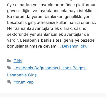
üye olmadan ve kaydolmadan önce platformun
güvenilirliğini ve faydalarını anlamaya isteklidir.
Bu durumda yorum bırakırken genellikle yeni
Lesabahis giriş adresinizi kullanmanızı öneririz.
Her zamanki avantajlara ek olarak, casino
sektöründe yer alanlar için ek avantajlar da
vardır. Lesabahis bahis sitesi geniş yelpazede
bonuslar sunmaya devam …
Devamını oku
Kategoriler
Giriş
Etiketler
Lesabahis Doğrulanmış Lisans Belgesi
,
Lesabahis Giriş
Yorum yap