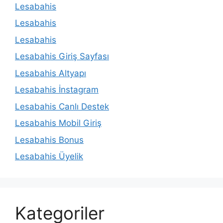
Lesabahis
Lesabahis
Lesabahis
Lesabahis Giriş Sayfası
Lesabahis Altyapı
Lesabahis İnstagram
Lesabahis Canlı Destek
Lesabahis Mobil Giriş
Lesabahis Bonus
Lesabahis Üyelik
Kategoriler