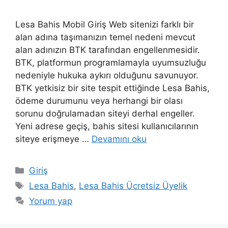
Lesa Bahis Mobil Giriş Web sitenizi farklı bir
alan adına taşımanızın temel nedeni mevcut
alan adınızın BTK tarafından engellenmesidir.
BTK, platformun programlamayla uyumsuzluğu
nedeniyle hukuka aykırı olduğunu savunuyor.
BTK yetkisiz bir site tespit ettiğinde Lesa Bahis,
ödeme durumunu veya herhangi bir olası
sorunu doğrulamadan siteyi derhal engeller.
Yeni adrese geçiş, bahis sitesi kullanıcılarının
siteye erişmeye …
Devamını oku
Kategoriler
Giriş
Etiketler
Lesa Bahis
,
Lesa Bahis Ücretsiz Üyelik
Yorum yap