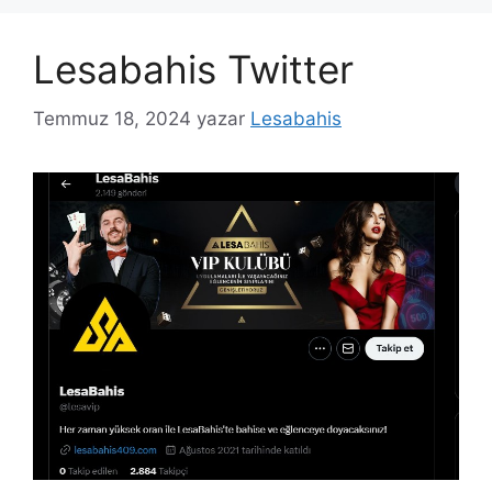
Lesabahis Twitter
Temmuz 18, 2024
yazar
Lesabahis