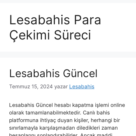
Lesabahis Para
Çekimi Süreci
Lesabahis Güncel
Temmuz 15, 2024
yazar
Lesabahis
Lesabahis Güncel hesabı kapatma işlemi online
olarak tamamlanabilmektedir. Canlı bahis
platformuna ihtiyaç duyan kişiler, herhangi bir
sınırlamayla karşılaşmadan diledikleri zaman
hesaplarını sonlandırabilirler. Ancak maddi