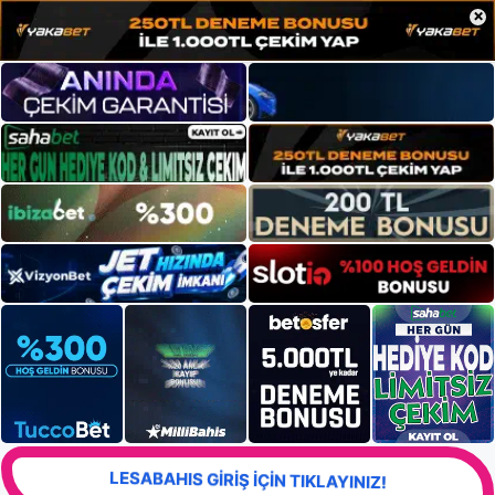
×
LESABAHIS GİRİŞ İÇİN TIKLAYINIZ!