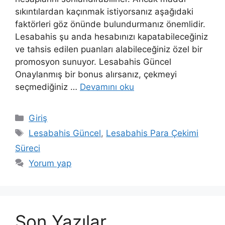
sıkıntılardan kaçınmak istiyorsanız aşağıdaki
faktörleri göz önünde bulundurmanız önemlidir.
Lesabahis şu anda hesabınızı kapatabileceğiniz
ve tahsis edilen puanları alabileceğiniz özel bir
promosyon sunuyor. Lesabahis Güncel
Onaylanmış bir bonus alırsanız, çekmeyi
seçmediğiniz …
Devamını oku
Kategoriler
Giriş
Etiketler
Lesabahis Güncel
,
Lesabahis Para Çekimi
Süreci
Yorum yap
Son Yazılar