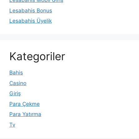
Lesabahis Mobil Giriş
Lesabahis Bonus
Lesabahis Üyelik
Kategoriler
Bahis
Casino
Giriş
Para Çekme
Para Yatırma
Tv