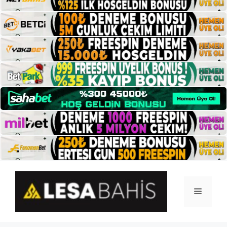
İçeriğe
atla
Menü