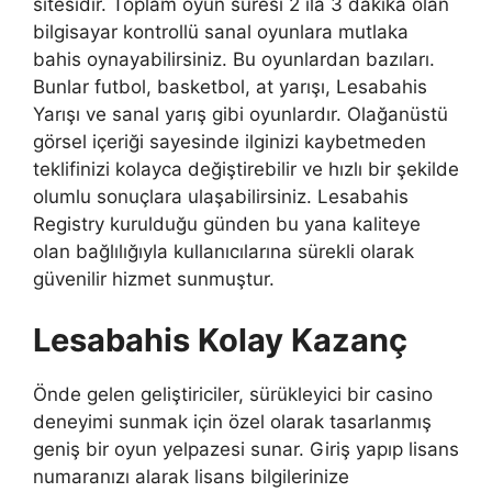
sitesidir. Toplam oyun süresi 2 ila 3 dakika olan
bilgisayar kontrollü sanal oyunlara mutlaka
bahis oynayabilirsiniz. Bu oyunlardan bazıları.
Bunlar futbol, basketbol, at yarışı, Lesabahis
Yarışı ve sanal yarış gibi oyunlardır. Olağanüstü
görsel içeriği sayesinde ilginizi kaybetmeden
teklifinizi kolayca değiştirebilir ve hızlı bir şekilde
olumlu sonuçlara ulaşabilirsiniz. Lesabahis
Registry kurulduğu günden bu yana kaliteye
olan bağlılığıyla kullanıcılarına sürekli olarak
güvenilir hizmet sunmuştur.
Lesabahis Kolay Kazanç
Önde gelen geliştiriciler, sürükleyici bir casino
deneyimi sunmak için özel olarak tasarlanmış
geniş bir oyun yelpazesi sunar. Giriş yapıp lisans
numaranızı alarak lisans bilgilerinize