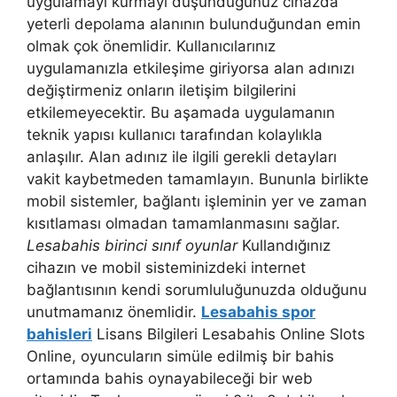
uygulamayı kurmayı düşündüğünüz cihazda
yeterli depolama alanının bulunduğundan emin
olmak çok önemlidir. Kullanıcılarınız
uygulamanızla etkileşime giriyorsa alan adınızı
değiştirmeniz onların iletişim bilgilerini
etkilemeyecektir. Bu aşamada uygulamanın
teknik yapısı kullanıcı tarafından kolaylıkla
anlaşılır. Alan adınız ile ilgili gerekli detayları
vakit kaybetmeden tamamlayın. Bununla birlikte
mobil sistemler, bağlantı işleminin yer ve zaman
kısıtlaması olmadan tamamlanmasını sağlar.
Lesabahis birinci sınıf oyunlar
Kullandığınız
cihazın ve mobil sisteminizdeki internet
bağlantısının kendi sorumluluğunuzda olduğunu
unutmamanız önemlidir.
Lesabahis spor
bahisleri
Lisans Bilgileri Lesabahis Online Slots
Online, oyuncuların simüle edilmiş bir bahis
ortamında bahis oynayabileceği bir web