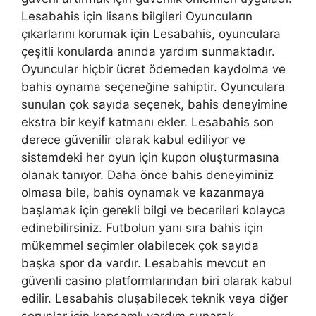
Lesabahis için lisans bilgileri Oyuncuların
çıkarlarını korumak için Lesabahis, oyunculara
çeşitli konularda anında yardım sunmaktadır.
Oyuncular hiçbir ücret ödemeden kaydolma ve
bahis oynama seçeneğine sahiptir. Oyunculara
sunulan çok sayıda seçenek, bahis deneyimine
ekstra bir keyif katmanı ekler. Lesabahis son
derece güvenilir olarak kabul ediliyor ve
sistemdeki her oyun için kupon oluşturmasına
olanak tanıyor. Daha önce bahis deneyiminiz
olmasa bile, bahis oynamak ve kazanmaya
başlamak için gerekli bilgi ve becerileri kolayca
edinebilirsiniz. Futbolun yanı sıra bahis için
mükemmel seçimler olabilecek çok sayıda
başka spor da vardır. Lesabahis mevcut en
güvenli casino platformlarından biri olarak kabul
edilir. Lesabahis oluşabilecek teknik veya diğer