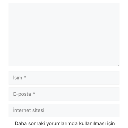
Yorum
İsim
E-
posta
İnternet
sitesi
Daha sonraki yorumlarımda kullanılması için