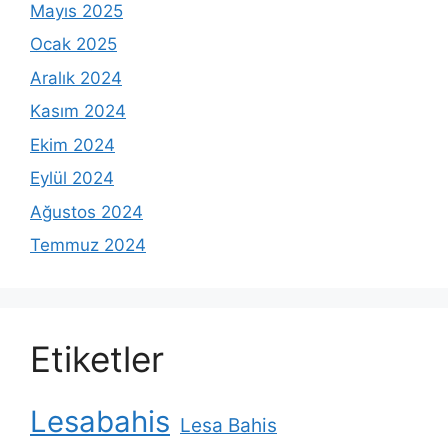
Mayıs 2025
Ocak 2025
Aralık 2024
Kasım 2024
Ekim 2024
Eylül 2024
Ağustos 2024
Temmuz 2024
Etiketler
Lesabahis
Lesa Bahis