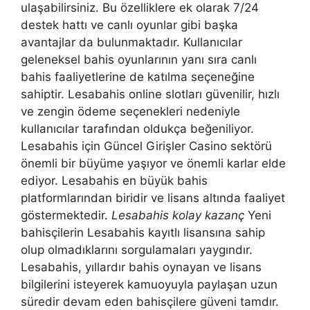
ulaşabilirsiniz. Bu özelliklere ek olarak 7/24
destek hattı ve canlı oyunlar gibi başka
avantajlar da bulunmaktadır. Kullanıcılar
geleneksel bahis oyunlarının yanı sıra canlı
bahis faaliyetlerine de katılma seçeneğine
sahiptir. Lesabahis online slotları güvenilir, hızlı
ve zengin ödeme seçenekleri nedeniyle
kullanıcılar tarafından oldukça beğeniliyor.
Lesabahis için Güncel Girişler Casino sektörü
önemli bir büyüme yaşıyor ve önemli karlar elde
ediyor. Lesabahis en büyük bahis
platformlarından biridir ve lisans altında faaliyet
göstermektedir.
Lesabahis kolay kazanç
Yeni
bahisçilerin Lesabahis kayıtlı lisansına sahip
olup olmadıklarını sorgulamaları yaygındır.
Lesabahis, yıllardır bahis oynayan ve lisans
bilgilerini isteyerek kamuoyuyla paylaşan uzun
süredir devam eden bahisçilere güveni tamdır.