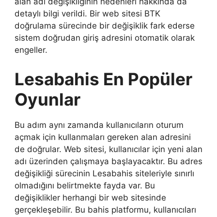
alan adı değişikliğinin nedenleri hakkında da
detaylı bilgi verildi. Bir web sitesi BTK
doğrulama sürecinde bir değişiklik fark ederse
sistem doğrudan giriş adresini otomatik olarak
engeller.
Lesabahis En Popüler
Oyunlar
Bu adım aynı zamanda kullanıcıların oturum
açmak için kullanmaları gereken alan adresini
de doğrular. Web sitesi, kullanıcılar için yeni alan
adı üzerinden çalışmaya başlayacaktır. Bu adres
değişikliği sürecinin Lesabahis siteleriyle sınırlı
olmadığını belirtmekte fayda var. Bu
değişiklikler herhangi bir web sitesinde
gerçekleşebilir. Bu bahis platformu, kullanıcıları