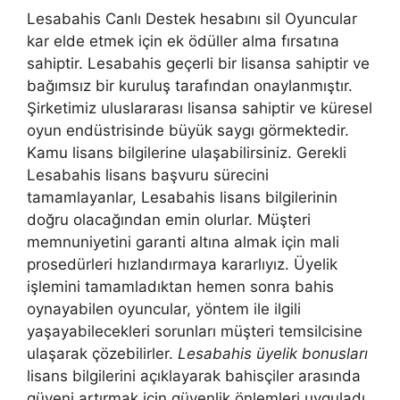
Lesabahis Canlı Destek hesabını sil Oyuncular
kar elde etmek için ek ödüller alma fırsatına
sahiptir. Lesabahis geçerli bir lisansa sahiptir ve
bağımsız bir kuruluş tarafından onaylanmıştır.
Şirketimiz uluslararası lisansa sahiptir ve küresel
oyun endüstrisinde büyük saygı görmektedir.
Kamu lisans bilgilerine ulaşabilirsiniz. Gerekli
Lesabahis lisans başvuru sürecini
tamamlayanlar, Lesabahis lisans bilgilerinin
doğru olacağından emin olurlar. Müşteri
memnuniyetini garanti altına almak için mali
prosedürleri hızlandırmaya kararlıyız. Üyelik
işlemini tamamladıktan hemen sonra bahis
oynayabilen oyuncular, yöntem ile ilgili
yaşayabilecekleri sorunları müşteri temsilcisine
ulaşarak çözebilirler.
Lesabahis üyelik bonusları
lisans bilgilerini açıklayarak bahisçiler arasında
güveni artırmak için güvenlik önlemleri uyguladı.