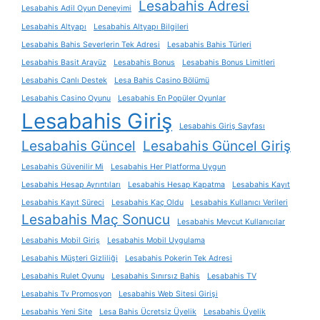
Lesabahis Adresi
Lesabahis Adil Oyun Deneyimi
Lesabahis Altyapı
Lesabahis Altyapı Bilgileri
Lesabahis Bahis Severlerin Tek Adresi
Lesabahis Bahis Türleri
Lesabahis Basit Arayüz
Lesabahis Bonus
Lesabahis Bonus Limitleri
Lesabahis Canlı Destek
Lesa Bahis Casino Bölümü
Lesabahis Casino Oyunu
Lesabahis En Popüler Oyunlar
Lesabahis Giriş
Lesabahis Giriş Sayfası
Lesabahis Güncel
Lesabahis Güncel Giriş
Lesabahis Güvenilir Mi
Lesabahis Her Platforma Uygun
Lesabahis Hesap Ayrıntıları
Lesabahis Hesap Kapatma
Lesabahis Kayıt
Lesabahis Kayıt Süreci
Lesabahis Kaç Oldu
Lesabahis Kullanıcı Verileri
Lesabahis Maç Sonucu
Lesabahis Mevcut Kullanıcılar
Lesabahis Mobil Giriş
Lesabahis Mobil Uygulama
Lesabahis Müşteri Gizliliği
Lesabahis Pokerin Tek Adresi
Lesabahis Rulet Oyunu
Lesabahis Sınırsız Bahis
Lesabahis TV
Lesabahis Tv Promosyon
Lesabahis Web Sitesi Girişi
Lesabahis Yeni Site
Lesa Bahis Ücretsiz Üyelik
Lesabahis Üyelik